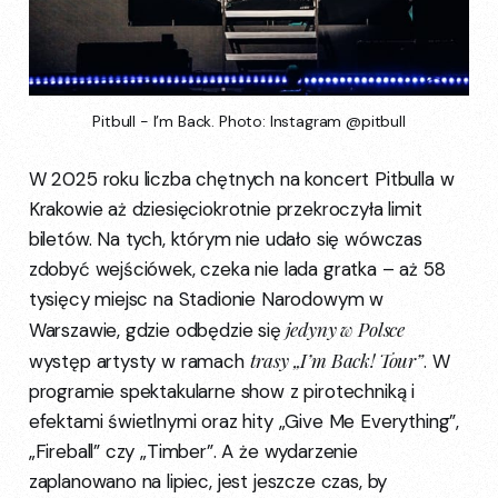
Pitbull - I’m Back. Photo: Instagram @pitbull
W 2025 roku liczba chętnych na koncert Pitbulla w
Krakowie aż dziesięciokrotnie przekroczyła limit
biletów. Na tych, którym nie udało się wówczas
zdobyć wejściówek, czeka nie lada gratka – aż 58
tysięcy miejsc na Stadionie Narodowym w
jedyny w Polsce
Warszawie, gdzie odbędzie się
trasy „I’m Back! Tour”
występ artysty w ramach
. W
programie spektakularne show z pirotechniką i
efektami świetlnymi oraz hity „Give Me Everything”,
„Fireball” czy „Timber”. A że wydarzenie
zaplanowano na lipiec, jest jeszcze czas, by