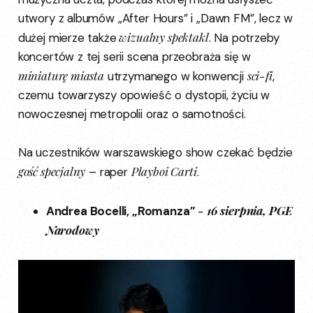
utwory z albumów „After Hours” i „Dawn FM”, lecz w
wizualny spektakl
dużej mierze także
. Na potrzeby
koncertów z tej serii scena przeobraża się w
miniaturę miasta
sci-fi
utrzymanego w konwencji
,
czemu towarzyszy opowieść o dystopii, życiu w
nowoczesnej metropolii oraz o samotności.
Na uczestników warszawskiego show czekać będzie
gość specjalny
Playboi Carti
– raper
.
- 16 sierpnia, PGE
Andrea Bocelli, „Romanza”
Narodowy