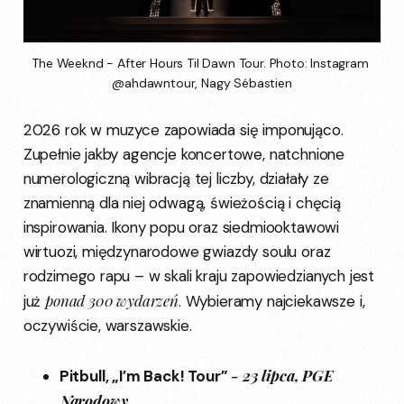
The Weeknd - After Hours Til Dawn Tour. Photo: Instagram 
@ahdawntour, Nagy Sébastien
2026 rok w muzyce zapowiada się imponująco.
Zupełnie jakby agencje koncertowe, natchnione
numerologiczną wibracją tej liczby, działały ze
znamienną dla niej odwagą, świeżością i chęcią
inspirowania. Ikony popu oraz siedmiooktawowi
wirtuozi, międzynarodowe gwiazdy soulu oraz
rodzimego rapu – w skali kraju zapowiedzianych jest
ponad 300 wydarzeń
już
. Wybieramy najciekawsze i,
oczywiście, warszawskie.
- 23 lipca, PGE
Pitbull, „I’m Back! Tour”
Narodowy