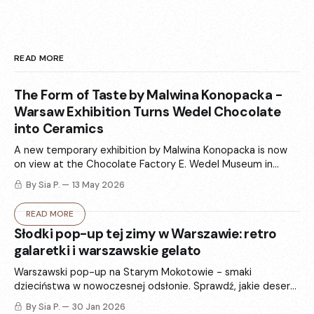
READ MORE
The Form of Taste by Malwina Konopacka -
Warsaw Exhibition Turns Wedel Chocolate
into Ceramics
A new temporary exhibition by Malwina Konopacka is now
on view at the Chocolate Factory E. Wedel Museum in
Warsaw. „The Form of Taste” (Forma smaku) turns Wedel’s
By Sia P.
13 May 2026
iconic packaging and chocolate memories into ceramics -
totems, vases, and sculptural forms that balance art and
READ MORE
functional design.
Słodki pop-up tej zimy w Warszawie: retro
galaretki i warszawskie gelato
Warszawski pop-up na Starym Mokotowie - smaki
dzieciństwa w nowoczesnej odsłonie. Sprawdź, jakie desery
są w menu w ten weekend i jak ta historia splata się z
By Sia P.
30 Jan 2026
hasłem „stay delulu”.