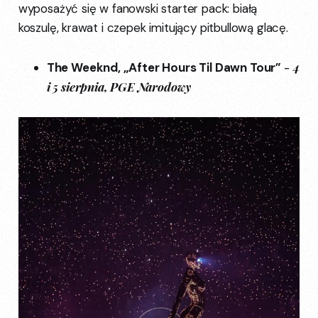
wyposażyć się w fanowski starter pack: białą
koszulę, krawat i czepek imitujący pitbullową glacę.
- 4
The Weeknd, „After Hours Til Dawn Tour”
i 5 sierpnia, PGE Narodowy