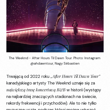
The Weeknd - After Hours Til Dawn Tour. Photo: Instagram 
@ahdawntour, Nagy Sébastien
„After Hours Til Dawn Tour”
Trwającą od 2022 roku
kanadyjskiego artysty The Weeknd uznaje się za
największą trasę koncertową R&B
w historii (występy
na najbardziej znaczących stadionach na świecie,
rekordy frekwencji i przychodów). Ale to nie tylko
muzyczna uczta, podczas której można usłyszeć