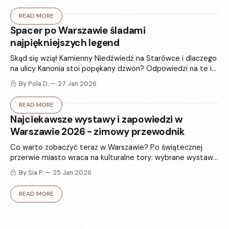
READ MORE
Spacer po Warszawie śladami
najpiękniejszych legend
Skąd się wziął Kamienny Niedźwiedź na Starówce i dlaczego
na ulicy Kanonia stoi popękany dzwon? Odpowiedzi na te i
inne pytania znajdujemy w 6 najsłynniejszych warszawskich
By Pola D.
27 Jan 2026
legendach.
READ MORE
Najciekawsze wystawy i zapowiedzi w
Warszawie 2026 - zimowy przewodnik
Co warto zobaczyć teraz w Warszawie? Po świątecznej
przerwie miasto wraca na kulturalne tory: wybrane wystawy
i zapowiedzi, które rozgrzeją - od sztuki i fotografii po
By Sia P.
25 Jan 2026
modę.
READ MORE