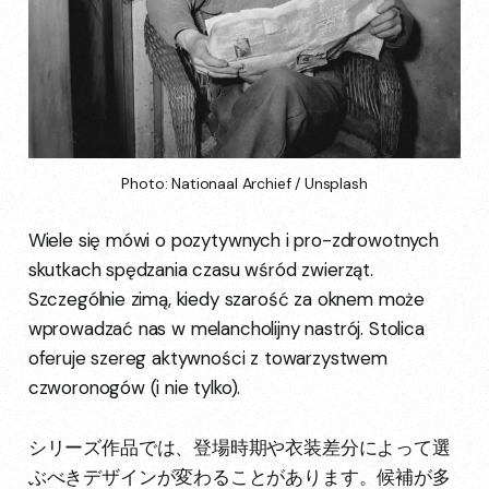
Photo: Nationaal Archief / Unsplash
Wiele się mówi o pozytywnych i pro-zdrowotnych
skutkach spędzania czasu wśród zwierząt.
Szczególnie zimą, kiedy szarość za oknem może
wprowadzać nas w melancholijny nastrój. Stolica
oferuje szereg aktywności z towarzystwem
czworonogów (i nie tylko).
シリーズ作品では、登場時期や衣装差分によって選
ぶべきデザインが変わることがあります。候補が多