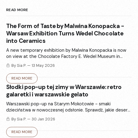
READ MORE
The Form of Taste by Malwina Konopacka -
Warsaw Exhibition Turns Wedel Chocolate
into Ceramics
A new temporary exhibition by Malwina Konopacka is now
on view at the Chocolate Factory E. Wedel Museum in
Warsaw. „The Form of Taste” (Forma smaku) turns Wedel’s
By Sia P.
13 May 2026
iconic packaging and chocolate memories into ceramics -
totems, vases, and sculptural forms that balance art and
READ MORE
functional design.
Słodki pop-up tej zimy w Warszawie: retro
galaretki i warszawskie gelato
Warszawski pop-up na Starym Mokotowie - smaki
dzieciństwa w nowoczesnej odsłonie. Sprawdź, jakie desery
są w menu w ten weekend i jak ta historia splata się z
By Sia P.
30 Jan 2026
hasłem „stay delulu”.
READ MORE