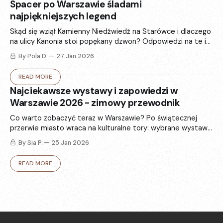
Spacer po Warszawie śladami
najpiękniejszych legend
Skąd się wziął Kamienny Niedźwiedź na Starówce i dlaczego
na ulicy Kanonia stoi popękany dzwon? Odpowiedzi na te i
inne pytania znajdujemy w 6 najsłynniejszych warszawskich
By Pola D.
27 Jan 2026
legendach.
READ MORE
Najciekawsze wystawy i zapowiedzi w
Warszawie 2026 - zimowy przewodnik
Co warto zobaczyć teraz w Warszawie? Po świątecznej
przerwie miasto wraca na kulturalne tory: wybrane wystawy
i zapowiedzi, które rozgrzeją - od sztuki i fotografii po
By Sia P.
25 Jan 2026
modę.
READ MORE