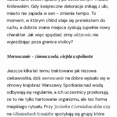
Królewskim. Gdy świąteczne dekoracje znikają z ulic,
miasto nie zapada w sen - zmienia tempo. To
moment, w którym chłód staje się pretekstem do
ruchu, a dobrze znane miejsca zyskują zupełnie nowy
aktywnie
charakter. Jak więc spędzać zimę
, nie
wyjeżdżając poza granice stolicy?
Morsowanie - zimna woda, ciepła wspólnota
Jeszcze kilka lat temu traktowane jak niszowa
morsowanie
ciekawostka, dziś
na dobre wpisało się w
zimowy krajobraz Warszawy. Spotkania nad wodą
odbywają się regularnie, a ich uczestnicy przekonują,
że to nie tylko hartowanie organizmu, ale też forma
Jeziorku Czerniakowskim
miejskiego rytuału. Przy
czy
Gliniankach Sznajdra
na
spotykają się grupy, które