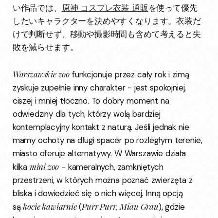
い作品では、
原神 コスプレ衣装 通販
を使って優先
したいキャラクターを決めやすくなります。衣装だ
けで判断せず、移動や撮影時間も含めて考えると失
敗を減らせます。
Warszawskie zoo
funkcjonuje przez cały rok i zimą
zyskuje zupełnie inny charakter - jest spokojniej,
ciszej i mniej tłoczno. To dobry moment na
odwiedziny dla tych, którzy wolą bardziej
kontemplacyjny kontakt z naturą. Jeśli jednak nie
mamy ochoty na długi spacer po rozległym terenie,
miasto oferuje alternatywy. W Warszawie działa
mini zoo
kilka
- kameralnych, zamkniętych
przestrzeni, w których można poznać zwierzęta z
bliska i dowiedzieć się o nich więcej. Inną opcją
kocie kawiarnie
Purr Purr, Miau Grau
są
(
), gdzie